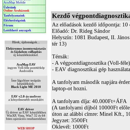
AcuMap Mobile
Üzletünk
Online Áruházunk
Tanfolyamaink
Elérhetőségeink
Fórum
Letölthető anyagok