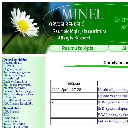
Orvosi rendelőnk
Reumatológia
Allergia
Migrén, fejfájás
Természetgyógyászat
Fül addiktológia
Kineziológia
Bach-virágterápia
Fül- és testgyertyázás
Shiatsu masszázs
Szenvedély betegségek
Meridián diagnosztika
Kórképek
Kezelési eredmények
IBR-System Rendelők
Termékeink
IBR-System
EAV
Ryodoraku
Laser Scanner
Tensel ME-2001
Tensel DS ME-2015