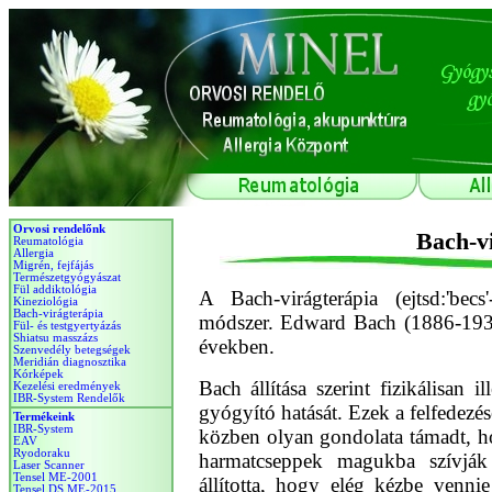
Orvosi rendelőnk
Reumatológia
Allergia
Migrén, fejfájás
Természetgyógyászat
Fül addiktológia
Kineziológia
Bach-virágterápia
Fül- és testgyertyázás
Shiatsu masszázs
Szenvedély betegségek
Meridián diagnosztika
Kórképek
Kezelési eredmények
IBR-System Rendelők
Termékeink
IBR-System
EAV
Ryodoraku
Laser Scanner
Tensel ME-2001
Tensel DS ME-2015